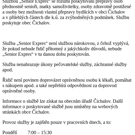
Službou „Senior Expres“ se rozumí poskytování přepravy osob
přednostně senioři, matky samoživitelky, osoby zdravotně postižené
a osoby bez možnosti vlastní přepravy bydlících v obci Čichalov
a v přilehlých částech dle k.ú. za zvýhodněných podmínek. Službu
poskytuje obec Čichalov.
Služba „Senior Expres“ není službou nárokovou, z čehož vyplývá,
že pokud nebude řidič přítomný z jakýchkoliv důvodů, nebude
„Senior Expres“ v tu danou dobu poskytován.
Služba nenahrazuje úkony pečovatelské služby, záchranné služby
apod.
Řidič není povinen doprovázet oprávněnou osobu k lékaři, pomáhat
s nákupem apod. a také nepřebírá odpovědnost za doprovod
oprávněné osoby.
Informace o službě lze získat na obecním úřadě Čichalov. Další
informace o poskytované službě jsou umístěny na webových
stránkách obce Čichalov.
Provoz služby je zajištěn pouze v pracovních dnech, a to:
Pondělí 7:00 – 15:30