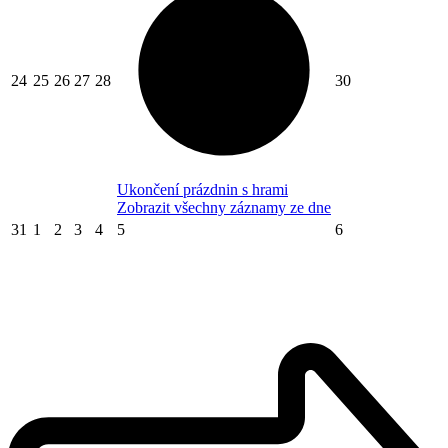
24
25
26
27
28
30
Ukončení prázdnin s hrami
Zobrazit všechny záznamy ze dne
31
1
2
3
4
5
6