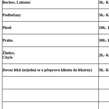
Bochov, Lubenec
30,- K
Podbořany
50,- K
Plzeň
100,- 
Praha
300,- 
Žlutice,
20,- K
Chyše
Dovoz léků (nejedná se o přepravu klienta do lékárny)
50,- K