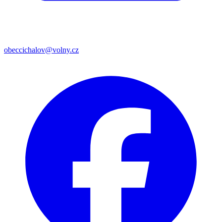
obeccichalov@volny.cz