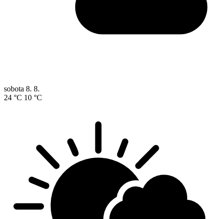
sobota
8. 8.
24 °C
10 °C