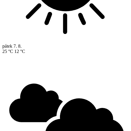
pátek
7. 8.
25 °C
12 °C