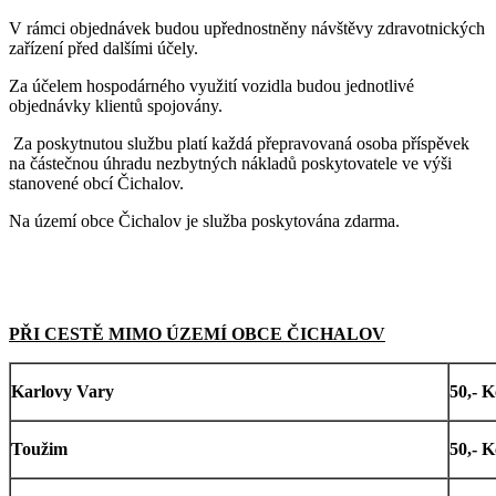
V rámci objednávek budou upřednostněny návštěvy zdravotnických
zařízení před dalšími účely.
Za účelem hospodárného využití vozidla budou jednotlivé
objednávky klientů spojovány.
Za poskytnutou službu platí každá přepravovaná osoba příspěvek
na částečnou úhradu nezbytných nákladů poskytovatele ve výši
stanovené obcí Čichalov.
Na území obce Čichalov je služba poskytována zdarma.
PŘI CESTĚ MIMO ÚZEMÍ OBCE ČICHALOV
Karlovy Vary
50,- K
Toužim
50,- K